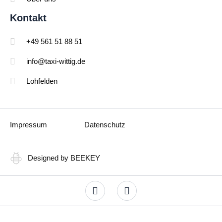
Kontakt
+49 561 51 88 51
info@taxi-wittig.de
Lohfelden
Impressum
Datenschutz
Designed by BEEKEY
F
I
a
n
c
s
Optimized by Seraphinite Accelerator
e
t